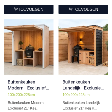
TOEVOEGEN
TOEVOEGEN
Buitenkeuken
Buitenkeuken
Modern - Exclusief
Landelijk - Exclusief
BBQ
BBQ
100x200x228cm
100x200x228cm
Buitenkeuken Modern -
Buitenkeuken Landelijk -
Exclusief 21" Keij
Exclusief 21" Keij K...