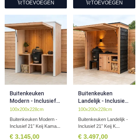
TOEVOEGEN
TOEVOEGEN
Buitenkeuken
Buitenkeuken
Modern - Inclusief
Landelijk - Inclusief
BBQ
BBQ
100x200x228cm
100x200x228cm
Buitenkeuken Modern -
Buitenkeuken Landelijk -
Inclusief 21" Keij Kama...
Inclusief 21" Keij K...
€ 3.145,00
€ 3.497,00