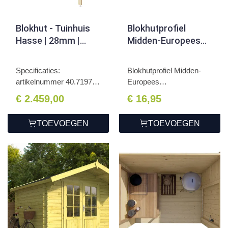
Blokhut - Tuinhuis
Blokhutprofiel
Hasse | 28mm |
Midden-Europees
onbehandeld
geÃ¯mpregneerd
grenen
Specificaties:
Blokhutprofiel Midden-
2.8x12.7x420cm
artikelnummer 40.7197
Europees
houtdikt...
geÃ¯mpregneerd...
€ 2.459,00
€ 16,95
TOEVOEGEN
TOEVOEGEN