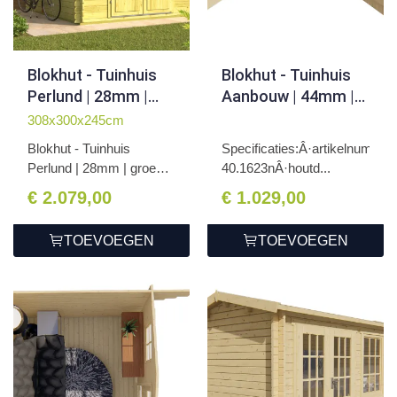
Blokhut - Tuinhuis
Blokhut - Tuinhuis
Perlund | 28mm |
Aanbouw | 44mm |
groen
onbehandeld
308x300x245cm
geÃ¯mpregneerd
Blokhut - Tuinhuis
Specificaties:Â·artikelnummer
Perlund | 28mm | groen
40.1623nÂ·houtd...
geÃ...
€ 2.079,00
€ 1.029,00
TOEVOEGEN
TOEVOEGEN