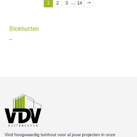
1
...
2
3
14
Blokhutten
--
Vind hoogwaardig tuinhout voor al jouw projecten in onze