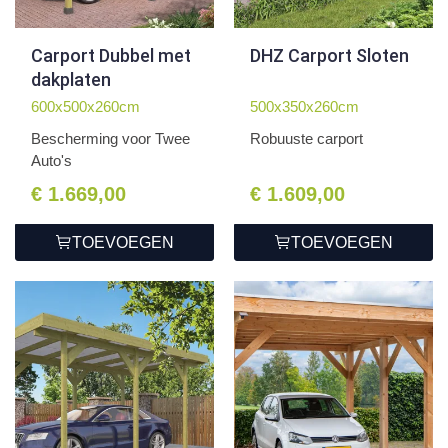
Carport Dubbel met
DHZ Carport Sloten
dakplaten
600x500x260cm
500x350x260cm
Bescherming voor Twee
Robuuste carport
Auto's
€ 1.669,00
€ 1.609,00
TOEVOEGEN
TOEVOEGEN