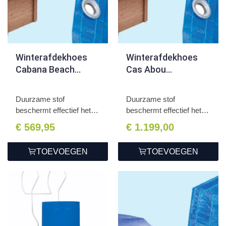
Winterafdekhoes
Winterafdekhoes
Cabana Beach
Cas Abou
434x401x116cm
814x460x138cm
Duurzame stof
Duurzame stof
beschermt effectief het
beschermt effectief het
zwembad...
zwembad...
€ 569,95
€ 1.199,00
TOEVOEGEN
TOEVOEGEN