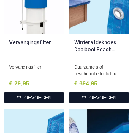
Vervangingsfilter
Winterafdekhoes
Daaibooi Beach
563x352x124cm
Vervangingsfilter
Duurzame stof
beschermt effectief het
zwembad...
€ 29,95
€ 694,95
TOEVOEGEN
TOEVOEGEN