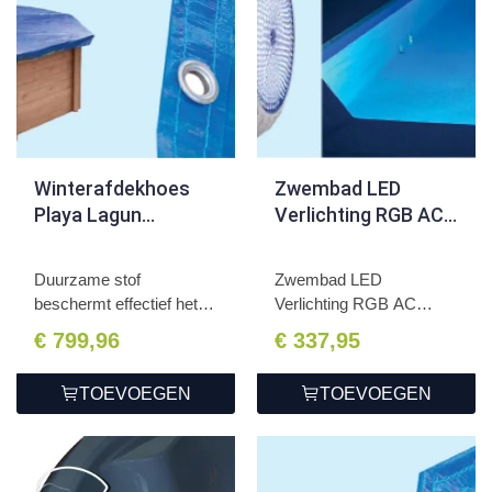
Winterafdekhoes
Zwembad LED
Playa Lagun
Verlichting RGB AC
600x419x131cm
12V/18W
Duurzame stof
Zwembad LED
beschermt effectief het
Verlichting RGB AC
zwembad...
12V/18W
€ 799,96
€ 337,95
TOEVOEGEN
TOEVOEGEN