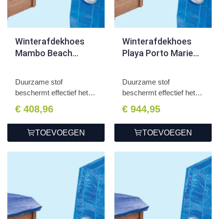
Winterafdekhoes
Winterafdekhoes
Mambo Beach
Playa Porto Marie
355x307x116cm
727x396x138cm
Duurzame stof
Duurzame stof
beschermt effectief het
beschermt effectief het
zwembad...
zwembad...
€ 408,96
€ 944,95
TOEVOEGEN
TOEVOEGEN