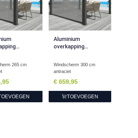
nium
Aluminium
apping
overkapping
scherm 265 cm
Windscherm 300 cm
ciet
antraciet
herm 265 cm
Windscherm 300 cm
et
antraciet
4,95
€ 659,95
TOEVOEGEN
TOEVOEGEN