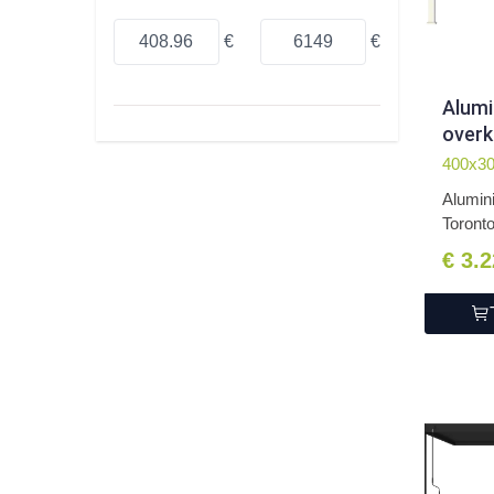
€
€
Alum
overk
vrijs
400x3
x 255
Alumin
Toronto
€ 3.