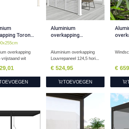
inium
Aluminium
Alumi
apping Toronto
overkapping
overk
taand 300 x 400
Louvrepaneel 124,5
Wind
00x255cm
 cm wit
horizontaal wit
wit
ium overkapping
Aluminium overkapping
Windsc
 vrijstaand wit
Louvrepaneel 124,5 hori...
229,01
€ 524,95
€ 65
TOEVOEGEN
TOEVOEGEN