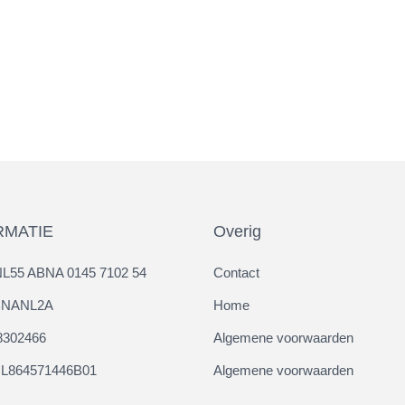
RMATIE
Overig
NL55 ABNA 0145 7102 54
Contact
ABNANL2A
Home
8302466
Algemene voorwaarden
L864571446B01
Algemene voorwaarden