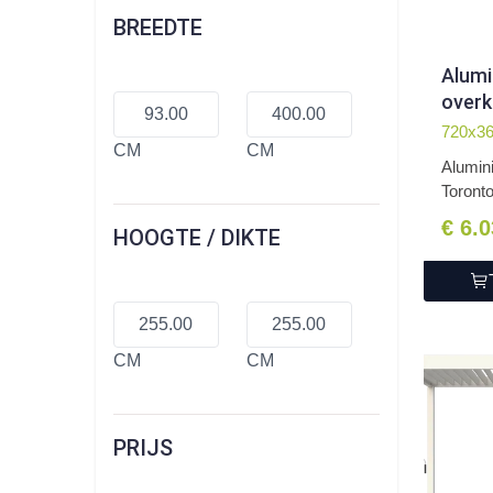
BREEDTE
Alum
overk
vrijs
720x3
CM
CM
x 255
Alumin
Toronto
€ 6.
HOOGTE / DIKTE
CM
CM
PRIJS