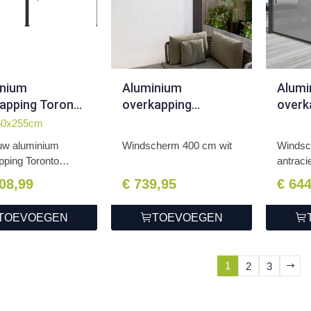
inium
Aluminium
Alumi
apping Toronto
overkapping
overk
360 x 530 x
Windscherm 400 cm
Wind
60x255cm
m antraciet
wit
antra
w aluminium
Windscherm 400 cm wit
Windsc
pping Toronto
antraci
n...
908,99
€ 739,95
€ 64
TOEVOEGEN
TOEVOEGEN
1
2
3