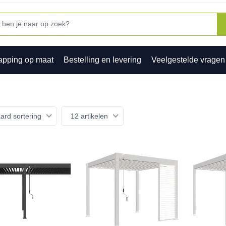
apping op maat
Bestelling en levering
Veelgestelde vragen
ard sortering
12 artikelen