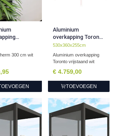
nium
Aluminium
apping
overkapping Toronto
scherm 300 cm
vrijstaand 360 x 530
530x360x255cm
x 255 cm wit
herm 300 cm wit
Aluminium overkapping
Toronto vrijstaand wit
9,95
€ 4.759,00
TOEVOEGEN
TOEVOEGEN