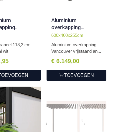
nium
Aluminium
apping
overkapping
epaneel 113,3
Vancouver
600x400x255cm
ticaal wit
vrijstaand 400 x 600
paneel 113,3 cm
Aluminium overkapping
x 255 cm antraciet
l wit
Vancouver vrijstaand an...
7,95
€ 6.149,00
TOEVOEGEN
TOEVOEGEN