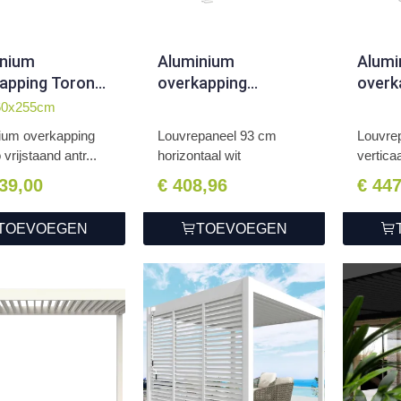
inium
Aluminium
Alumi
apping Toronto
overkapping
overk
taand 360 x 720
Louvrepaneel 93 cm
Louvr
60x255cm
 cm antraciet
horizontaal wit
cm ver
ium overkapping
Louvrepaneel 93 cm
Louvre
 vrijstaand antr...
horizontaal wit
verticaa
039,00
€ 408,96
€ 44
TOEVOEGEN
TOEVOEGEN