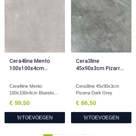
Cera4line Mento
Cera3line
100x100x4cm
45x90x3cm Pizarra
Bluestone Light 2.0
Dark Grey
Cera4line Mento
Cera3line 45x90x3cm
100x100x4cm Bluestone
Pizarra Dark Grey
Light 2...
€ 99,50
€ 66,50
TOEVOEGEN
TOEVOEGEN