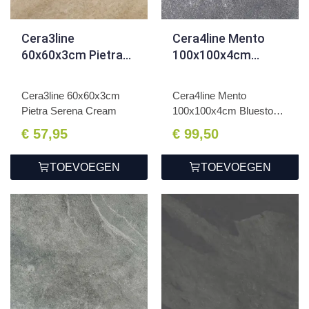
Cera3line
Cera4line Mento
60x60x3cm Pietra
100x100x4cm
Serena Cream
Bluestone Dark 2.0
Cera3line 60x60x3cm
Cera4line Mento
Pietra Serena Cream
100x100x4cm Bluestone
Dark 2....
€ 57,95
€ 99,50
TOEVOEGEN
TOEVOEGEN